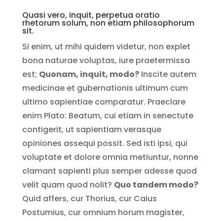
Quasi vero, inquit, perpetua oratio
rhetorum solum, non etiam philosophorum
sit.
Si enim, ut mihi quidem videtur, non explet
bona naturae voluptas, iure praetermissa
est;
Quonam, inquit, modo?
Inscite autem
medicinae et gubernationis ultimum cum
ultimo sapientiae comparatur. Praeclare
enim Plato: Beatum, cui etiam in senectute
contigerit, ut sapientiam verasque
opiniones assequi possit. Sed isti ipsi, qui
voluptate et dolore omnia metiuntur, nonne
clamant sapienti plus semper adesse quod
velit quam quod nolit?
Quo tandem modo?
Quid affers, cur Thorius, cur Caius
Postumius, cur omnium horum magister,