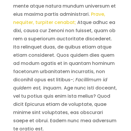
mente atque natura mundum universum et
eius maxima partis administrari.
Prave,
nequiter, turpiter cenabat;
Atque adhuc ea
dixi, causa cur Zenoni non fuisset, quam ob
rem a superiorum auctoritate discederet.
Ita relinquet duas, de quibus etiam atque
etiam consideret. Quos quidem dies quem
ad modum agatis et in quantam hominum
facetorum urbanitatem incurratis, non
diconihil opus est litibus-;
Facillimum id
quidem est, inquam.
Age nunc isti doceant,
vel tu potius quis enim ista melius? Quod
dicit Epicurus etiam de voluptate, quae
minime sint voluptates, eas obscurari
saepe et obrui. Eadem nunc mea adversum
te oratio est.