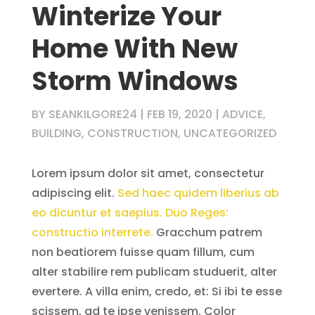
Winterize Your
Home With New
Storm Windows
BY
SEANKILGORE24
|
FEB 19, 2020
|
ADVICE
,
BUILDING
,
CONSTRUCTION
,
UNCATEGORIZED
Lorem ipsum dolor sit amet, consectetur
adipiscing elit.
Sed haec quidem liberius ab
eo dicuntur et saepius.
Duo Reges:
constructio interrete.
Gracchum patrem
non beatiorem fuisse quam fillum, cum
alter stabilire rem publicam studuerit, alter
evertere. A villa enim, credo, et: Si ibi te esse
scissem, ad te ipse venissem. Color