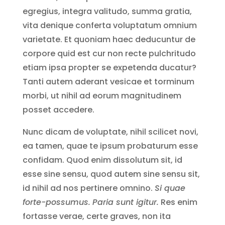
egregius, integra valitudo, summa gratia,
vita denique conferta voluptatum omnium
varietate. Et quoniam haec deducuntur de
corpore quid est cur non recte pulchritudo
etiam ipsa propter se expetenda ducatur?
Tanti autem aderant vesicae et torminum
morbi, ut nihil ad eorum magnitudinem
posset accedere.
Nunc dicam de voluptate, nihil scilicet novi,
ea tamen, quae te ipsum probaturum esse
confidam. Quod enim dissolutum sit, id
esse sine sensu, quod autem sine sensu sit,
id nihil ad nos pertinere omnino.
Si quae
forte-possumus.
Paria sunt igitur.
Res enim
fortasse verae, certe graves, non ita