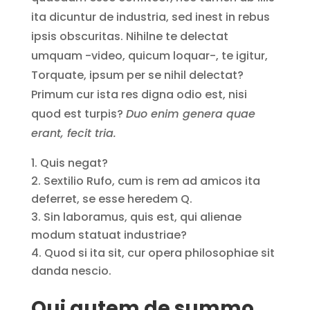
ita dicuntur de industria, sed inest in rebus
ipsis obscuritas. Nihilne te delectat
umquam -video, quicum loquar-, te igitur,
Torquate, ipsum per se nihil delectat?
Primum cur ista res digna odio est, nisi
quod est turpis?
Duo enim genera quae
erant, fecit tria.
Quis negat?
Sextilio Rufo, cum is rem ad amicos ita
deferret, se esse heredem Q.
Sin laboramus, quis est, qui alienae
modum statuat industriae?
Quod si ita sit, cur opera philosophiae sit
danda nescio.
Qui autem de summo