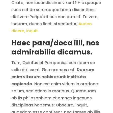
Orata, non iucundissime vixerit? Hic quoque
suus est de summoque bono dissentiens
dici vere Peripateticus non potest. Tu vero,
inquam, ducas licet, si sequetur;
Audeo
dicere, inquit.
Haec para/doca illi, nos
admirabilia dicamus.
Tum, Quintus et Pomponius cum idem se
velle dixissent, Piso exorsus est.
Duarum
enim vitarum nobis erunt instituta
capienda.
Non est enim vitium in oratione
solum, sed etiam in moribus. Quamquam
ab iis philosophiam et omnes ingenuas
disciplinas habemus; Obscura, inquit,
quaedam esse confiteor, nec tamen ab illis