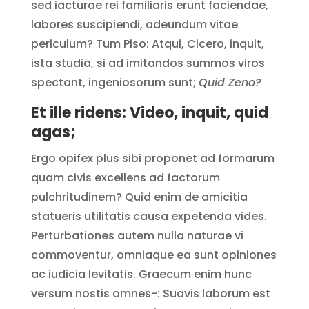
sed iacturae rei familiaris erunt faciendae,
labores suscipiendi, adeundum vitae
periculum? Tum Piso: Atqui, Cicero, inquit,
ista studia, si ad imitandos summos viros
spectant, ingeniosorum sunt;
Quid Zeno?
Et ille ridens: Video, inquit, quid
agas;
Ergo opifex plus sibi proponet ad formarum
quam civis excellens ad factorum
pulchritudinem? Quid enim de amicitia
statueris utilitatis causa expetenda vides.
Perturbationes autem nulla naturae vi
commoventur, omniaque ea sunt opiniones
ac iudicia levitatis. Graecum enim hunc
versum nostis omnes-: Suavis laborum est