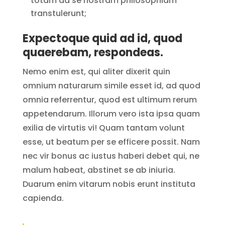
totam ad se nostram philosophiam
transtulerunt;
Expectoque quid ad id, quod
quaerebam, respondeas.
Nemo enim est, qui aliter dixerit quin
omnium naturarum simile esset id, ad quod
omnia referrentur, quod est ultimum rerum
appetendarum. Illorum vero ista ipsa quam
exilia de virtutis vi! Quam tantam volunt
esse, ut beatum per se efficere possit. Nam
nec vir bonus ac iustus haberi debet qui, ne
malum habeat, abstinet se ab iniuria.
Duarum enim vitarum nobis erunt instituta
capienda.